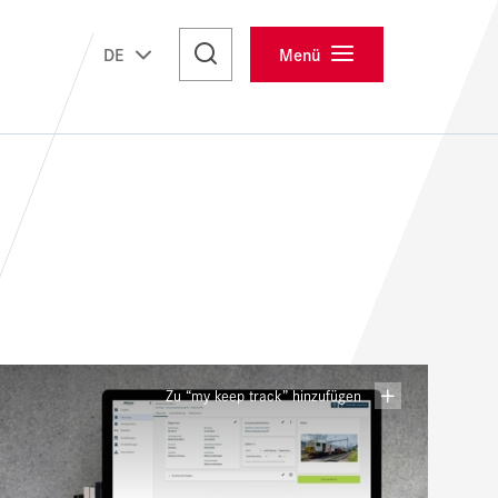
Menü
Zu “my keep track” hinzufügen