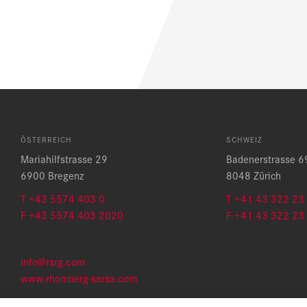
ÖSTERREICH
SCHWEIZ
Mariahilfstrasse 29
Badenerstrasse 6
6900 Bregenz
8048 Zürich
T +43 5574 403 0
T +41 43 322 23
F +43 5574 403 2020
F +41 43 322 23
info@rsrg.com
www.rhomberg-sersa.com