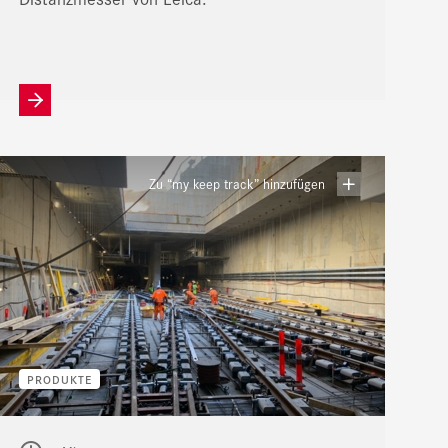
Zu “my keep track” hinzufügen
PRODUKTE