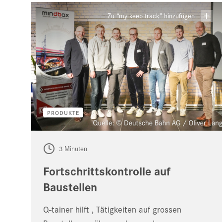
Zu “my keep track” hinzufügen
PRODUKTE
3 Minuten
Fortschrittskontrolle auf
Baustellen
Q-tainer hilft , Tätigkeiten auf grossen