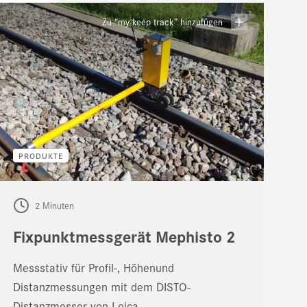
Zu “my keep track” hinzufügen
PRODUKTE
2 Minuten
Fixpunktmessgerät Mephisto 2
Messstativ für Profil-, Höhenund
Distanzmessungen mit dem DISTO-
Distanzmesser von Leica.