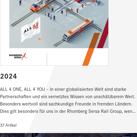
2024
ALL 4 ONE, ALL 4 YOU – In einer globalisierten Welt sind starke
Partnerschaften und ein vernetztes Wissen von unschätzbarem Wert.
Besonders wertvoll sind sachkundige Freunde in fremden Ländern.
Dies gilt besonders für uns in der Rhomberg Sersa Rail Group, wenn
wir für unsere Kunden Projekte auf der ganzen Welt umsetzen – von
37 Artikel
Irland bis Australien, von der Schweiz bis Kanada. Mit unserem
gelebten Prinzip der internationalen Zusammenarbeit und des