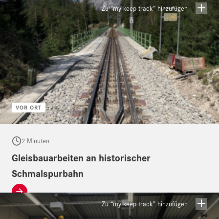
Zu “my keep track” hinzufügen
VOR ORT
2 Minuten
Gleisbauarbeiten an historischer
Schmalspurbahn
Zu “my keep track” hinzufügen