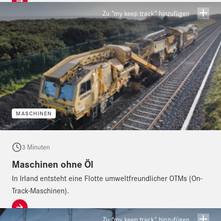
Zu “my keep track” hinzufügen
MASCHINEN
3 Minuten
Maschinen ohne Öl
In Irland entsteht eine Flotte umweltfreundlicher OTMs (On-
Track-Maschinen).
Zu “my keep track” hinzufügen