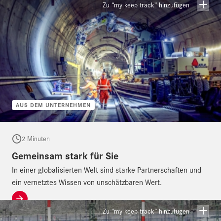
Wissensaustauschs ist wesentlicher Bestandteil unserer
Zu “my keep track” hinzufügen
Unternehmenskultur und unseres Erfolges. Wir sind überzeugt:
Gemeinsam sind wir (noch) stärker als die Summe unserer Teile und
schaffen wirklich Großartiges.
AUS DEM UNTERNEHMEN
2 Minuten
Gemeinsam stark für Sie
In einer globalisierten Welt sind starke Partnerschaften und
ein vernetztes Wissen von unschätzbaren Wert.
Zu “my keep track” hinzufügen