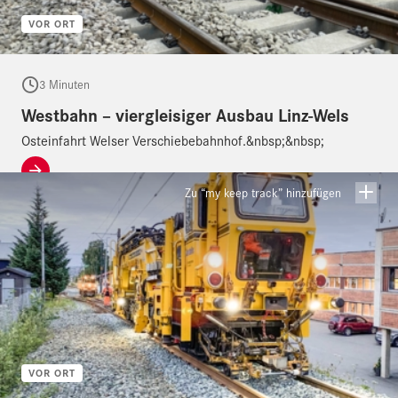
VOR ORT
3 Minuten
Westbahn – viergleisiger Ausbau Linz-Wels
Osteinfahrt Welser Verschiebebahnhof.&nbsp;&nbsp;
Zu “my keep track” hinzufügen
VOR ORT