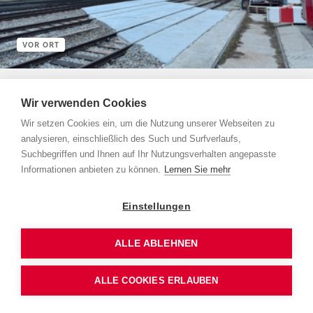
VOR ORT
4 Minuten
Wir verwenden Cookies
Lötschberg-Scheiteltunnel
Wir setzen Cookies ein, um die Nutzung unserer Webseiten zu
Erneuerung Fahrbahn Südabschnitt Lötschberg-
analysieren, einschließlich des Such und Surfverlaufs,
Scheiteltunnel
Suchbegriffen und Ihnen auf Ihr Nutzungsverhalten angepasste
Informationen anbieten zu können.
Lernen Sie mehr
Zu “my keep track” hinzufügen
Einstellungen
ALLE ABLEHNEN
ALLE COOKIES ERLAUBEN
Printausgabe bestellen