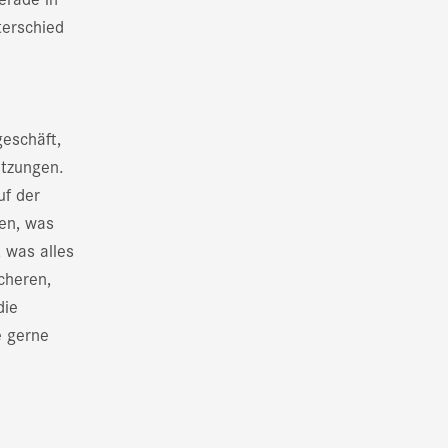
terschied
eschäft,
tzungen.
uf der
en, was
, was alles
cheren,
die
e gerne