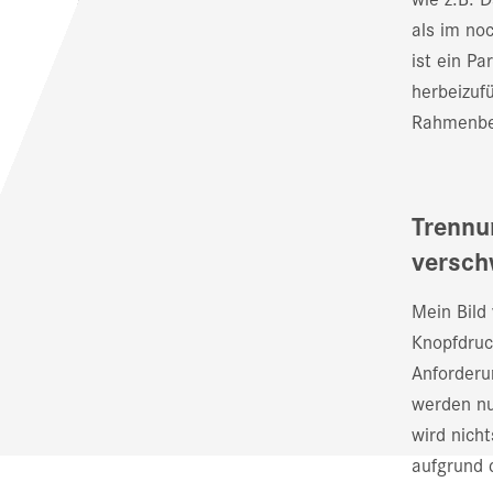
als im no
ist ein Pa
herbeizuf
Rahmenbed
Trennu
versc
Mein Bild
Knopfdruc
Anforderu
werden nu
wird nich
aufgrund 