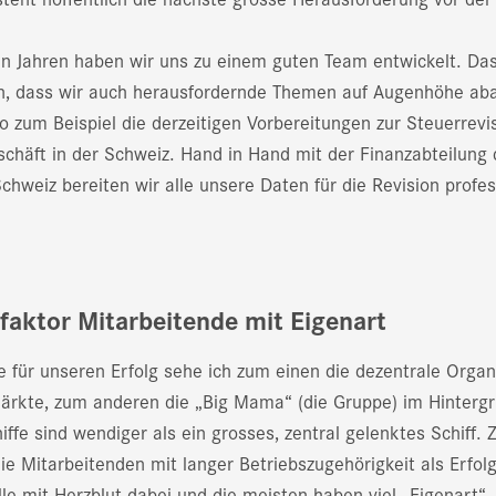
hn Jahren haben wir uns zu einem guten Team entwickelt. Das
, dass wir auch herausfordernde Themen auf Augenhöhe aba
o zum Beispiel die derzeitigen Vorbereitungen zur Steuerrevi
schäft in der Schweiz. Hand in Hand mit der Finanzabteilung
hweiz bereiten wir alle unsere Daten für die Revision profes
sfaktor Mitarbeitende mit Eigenart
e für unseren Erfolg sehe ich zum einen die dezentrale Organ
ärkte, zum anderen die „Big Mama“ (die Gruppe) im Hintergr
iffe sind wendiger als ein grosses, zentral gelenktes Schiff. 
ie Mitarbeitenden mit langer Betriebszugehörigkeit als Erfolg
lle mit Herzblut dabei und die meisten haben viel „Eigenart“