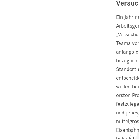
Versuc
Ein Jahr 
Arbeitsge
„Versuchs
Teams von
anfangs e
bezüglich
Standort 
entscheid
wollen be
ersten Pro
festzuleg
und jenes
mittelgro
Eisenbahn
befindet, 