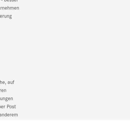
ternehmen
derung
he, auf
ren
hnungen
per Post
r anderem