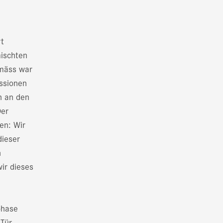
rt
mischten
emäss war
ussionen
h an den
Der
en: Wir
dieser
n
ir dieses
phase
Tür.