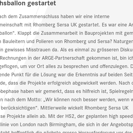
hsballon gestartet
nach dem Zusammenschluss haben wir eine interne
meinschaft mit Rhomberg Sersa UK gestartet. Es war eine A
ballon“. Klappt die Zusammenarbeit in Bauprojekten mit ge
 Bauleitern und Polieren von Rhomberg und Sersa? Naturg
in gewisses Misstrauen da. Als es einmal zu grösseren Disk
 Rechnungen in der ARGE-Partnerschaft gekommen ist, bin ic
geflogen, um vor Ort alles zu besprechen und offenzulegen. 
ende Punkt für die Lösung war die Erkenntnis auf beiden Seit
ide, dass die Projekte erfolgreich abgewickelt werden. Nach 
bephase haben wir gemerkt, dass es hilfreich ist, Spielregel
en nach dem Motto: „Wir können noch besser werden, wenn w
 berücksichtigen“. Mittlerweile wickelt Rhomberg Sersa UK
sse Projekte allein ab. Mit der HS2, der geplanten high speed
linie von London nach Birmingham, die sich in der Angebots
steht hoffentlich die nächste grosse Herausforderung vor der 