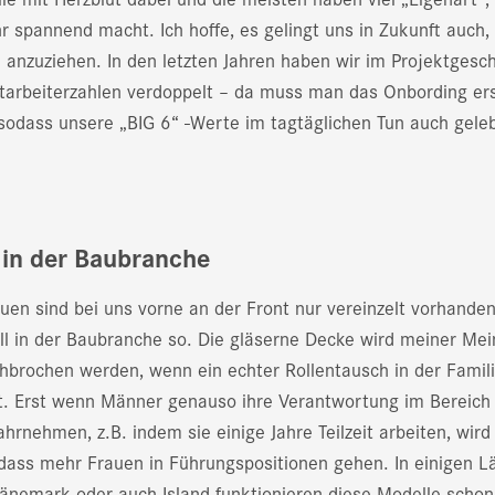
r spannend macht. Ich hoffe, es gelingt uns in Zukunft auch,
anzuziehen. In den letzten Jahren haben wir im Projektgesch
tarbeiterzahlen verdoppelt – da muss man das Onbording er
 sodass unsere „BIG 6“ -Werte im tagtäglichen Tun auch gele
 in der Baubranche
auen sind bei uns vorne an der Front nur vereinzelt vorhande
ell in der Baubranche so. Die gläserne Decke wird meiner Mei
hbrochen werden, wenn ein echter Rollentausch in der Famil
et. Erst wenn Männer genauso ihre Verantwortung im Bereich
hrnehmen, z.B. indem sie einige Jahre Teilzeit arbeiten, wird
 dass mehr Frauen in Führungspositionen gehen. In einigen L
Dänemark oder auch Island funktionieren diese Modelle schon