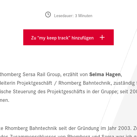
Lesedauer: 3 Minuten
Zu “my keep track” hinzufügen
Selma Hagen
Rhomberg Sersa Rail Group, erzählt von
,
leiterin Projektgeschäft / Rhomberg Bahntechnik, zuständig f
sche Steuerung des Projektgeschäfts in der Gruppe; seit 2
men.
ite Rhomberg Bahntechnik seit der Gründung im Jahr 2003. 
 des Zusammenschlusses von Rhomberg und Sersa war ich g