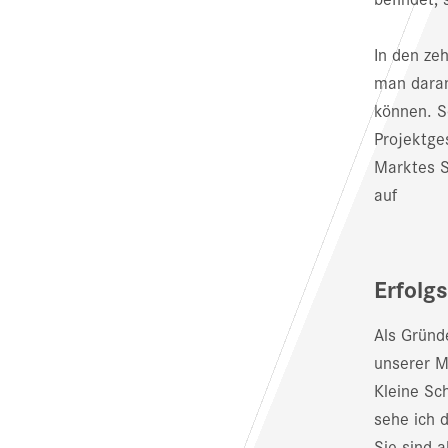
In den ze
man daran
können. S
Projektge
Marktes Sc
auf
Erfolg
Als Gründ
unserer M
Kleine Sch
sehe ich d
Sie sind a