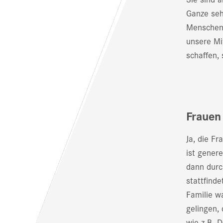
Ganze seh
Menschen 
unsere Mi
schaffen,
Frauen
Ja, die Fr
ist gener
dann durc
stattfind
Familie wa
gelingen,
wie z.B. 