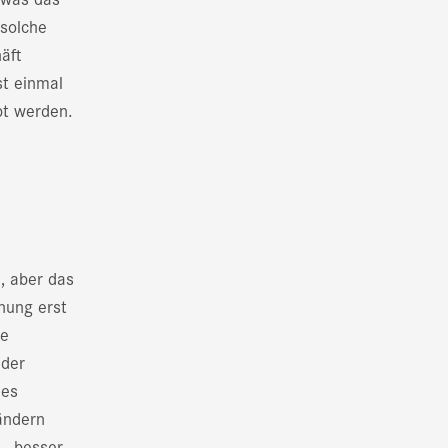
 solche
äft
st einmal
bt werden.
n, aber das
nung erst
ie
 der
 es
ändern
 - besser