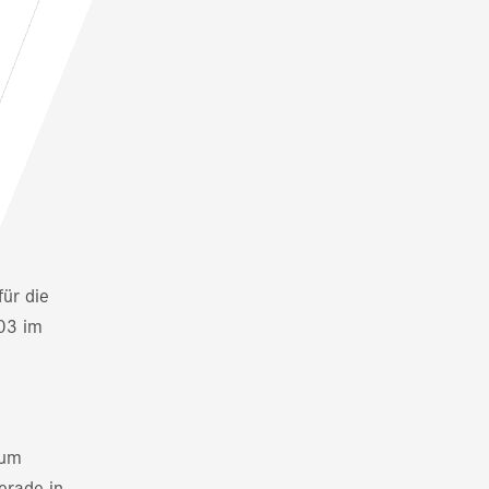
ür die
003 im
Zum
erade in