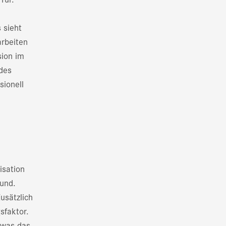
 sieht
rbeiten
sion im
 des
sionell
isation
und.
Zusätzlich
sfaktor.
, was das